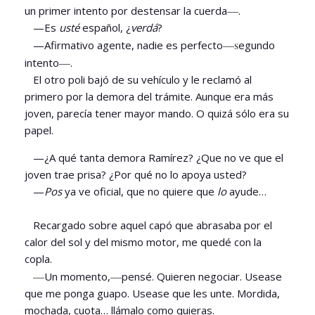
—
un primer intento por destensar la cuerda
.
—Es
usté
español, ¿
verdá
?
—s
—Afirmativo agente, nadie es perfecto
egundo
—
intento
.
El otro poli bajó de su vehículo y le reclamó al
primero por la demora del trámite. Aunque era más
joven, parecía tener mayor mando. O quizá sólo era su
papel.
—¿A qué tanta demora Ramírez? ¿Que no ve que el
joven trae prisa? ¿Por qué no lo apoya usted?
—
Pos
ya ve oficial, que no quiere que
lo
ayude…
Recargado sobre aquel capó que abrasaba por el
calor del sol y del mismo motor, me quedé con la
copla.
—
—
Un momento,
pensé. Quieren negociar. Usease
que me ponga guapo. Usease que les unte. Mordida,
mochada, cuota… llámalo como quieras.