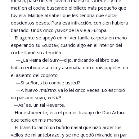
mosca, pasé de ser joven a maestro. Obedecí y me
metí en el coche buscando el billete más pequeño que
tuviera. Maldije al saber que les tendría que soltar
doscientos pesos. Para esa infracción, con cien hubiera
bastado. Unos cinco
pavos
de la vieja Europa.
El agente se apoyó en mi ventanilla carpeta en mano
esperando su «cuota»; cuando algo en el interior del
coche llamó su atención.
—¿La Reina del Sur?—dijo, indicando el libro que
había recibido ese día y asomaba entre mis papeles en
—
el asiento del copiloto
.
—Si señor, ¿Lo conoce usted?
—A huevo
maistro
, ya lo leí cinco veces. Lo escribió
un paisano suyo,
verdá
?
—Así es, un tal Reverte.
Honestamente, era el primer trabajo de Don Arturo
que tenía en mis manos.
El tránsito lanzó un bufido nasal que hizo arder los
vellos de mi antebrazo, y se me quedó mirando un par