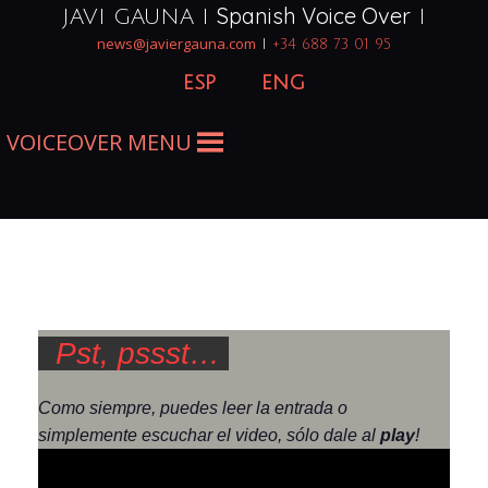
Saltar
Spanish Voice Over
JAVI GAUNA I
I
al
news@javiergauna.com
I
+34 688 73 01 95
contenido
esp
eng
VOICEOVER MENU
La Mordida y La Reina
Pst, pssst…
Como siempre, puedes leer la entrada o
simplemente escuchar el video, sólo dale al
play
!