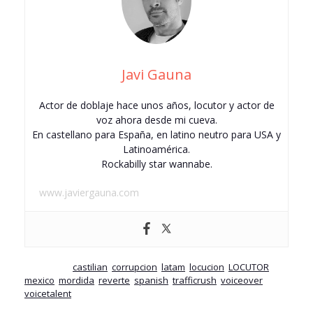
Javi Gauna
Actor de doblaje hace unos años, locutor y actor de
voz ahora desde mi cueva.
En castellano para España, en latino neutro para USA y
Latinoamérica.
Rockabilly star wannabe.
www.javiergauna.com
Etiquetado
castilian
,
corrupcion
,
latam
,
locucion
,
LOCUTOR
,
mexico
,
mordida
,
reverte
,
spanish
,
trafficrush
,
voiceover
,
voicetalent
.